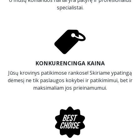
o mūsų komandos nariai yra patyrę ir profesionalūs
specialistai.
KONKURENCINGA KAINA
Jūsų krovinys patikimose rankose! Skiriame ypatingą
dėmesį ne tik paslaugos kokybei ir patikimimui, bet ir
maksimaliam jos prieinamumui.