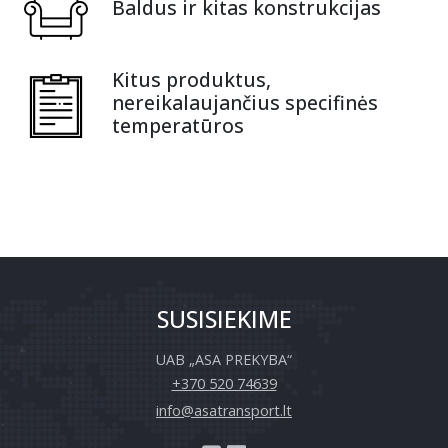
Baldus ir kitas konstrukcijas
Kitus produktus,
nereikalaujančius specifinės
temperatūros
SUSISIEKIME
UAB „ASA PREKYBA“
+370 520 74639
info@asatransport.lt