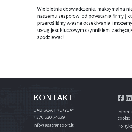
Wieloletnie doświadczenie, maksymalna nie
naszemu zespołowi od powstania firmy į kt
przerośliśmy własne oczekiwania i możemy
usług jest kluczowym czynnikiem, zachęcaj
spodziewać!
KONTAKT
UAB „ASA PREKYBA“
Inform
+370 520 74639
cookie
info@asatransport.lt
Polityk