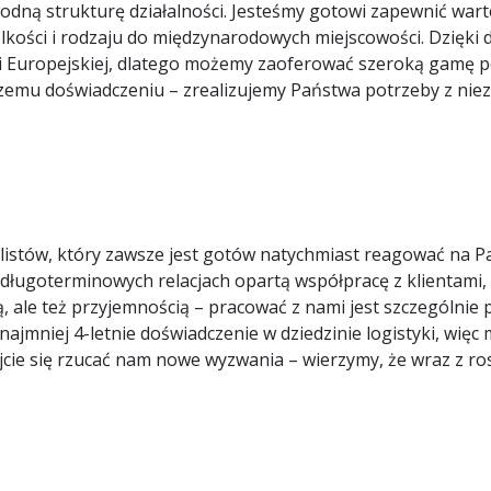
odną strukturę działalności. Jesteśmy gotowi zapewnić war
elkości i rodzaju do międzynarodowych miejscowości. Dzięki
 Europejskiej, dlatego możemy zaoferować szeroką gamę poj
emu doświadczeniu – zrealizujemy Państwa potrzeby z niezr
listów, który zawsze jest gotów natychmiast reagować na P
 długoterminowych relacjach opartą współpracę z klientami, 
ią, ale też przyjemnością – pracować z nami jest szczególni
 najmniej 4-letnie doświadczenie w dziedzinie logistyki, wi
kajcie się rzucać nam nowe wyzwania – wierzymy, że wraz z 